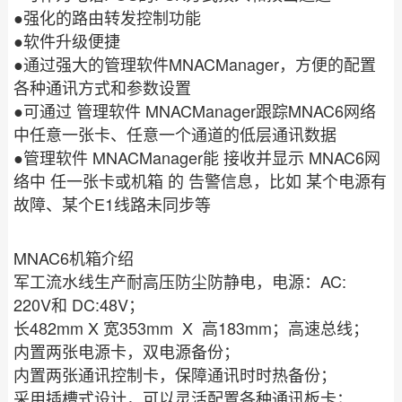
●
强化的路由转发控制功能
●
软件升级便捷
●
MNACManager
通过强大的管理软件
，方便的配置
各种通讯方式和参数设置
●
MNACManager
MNAC6
可通过
管理软件
跟踪
网络
中任意一张卡、任意一个通道的低层通讯数据
●
MNACManager
MNAC6
管理软件
能
接收并显示
网
络中
任一张卡或机箱
的
告警信息，比如
某个电源有
E1
故障、某个
线路未同步等
MNAC6
机箱介绍
AC:
军工流水线生产耐高压防尘防静电，电源：
220V
DC:48V
和
；
482mm X
353mm X
183mm
长
宽
高
；高速总线；
内置两张电源卡，双电源备份；
内置两张通讯控制卡，保障通讯时时热备份；
采用插槽式设计，可以灵活配置各种通讯板卡；