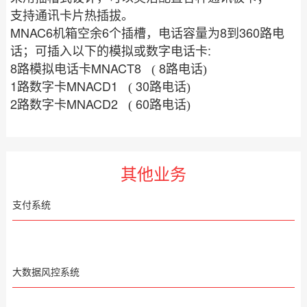
支持通讯卡片热插拔。
MNAC6
6
8
360
机箱空余
个插槽，电话容量为
到
路电
:
话；可插入以下的模拟或数字电话卡
8
MNACT8
8
路模拟电话卡
(
路电话)
1
MNACD1
30
路数字卡
(
路电话)
2
MNACD2
60
路数字卡
(
路电话)
其他业务
支付系统
大数据风控系统