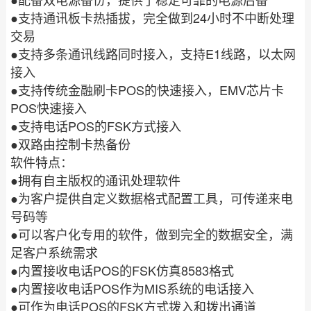
配备双电源备份，提供了稳定可靠的电源后备
●
24
支持通讯板卡热插拔，完全做到
小时不中断处理
交易
●
E1
支持多条通讯线路同时接入，支持
线路，以太网
接入
●
POS
EMV
支持传统金融刷卡
的快速接入，
芯片卡
POS
快速接入
●
POS
FSK
支持电话
的
方式接入
●
双路由控制卡热备份
软件特点：
●
拥有自主版权的通讯处理软件
●
为客户提供自定义数据格式配置工具，可传递来电
号码等
●
可以客户化专用的软件，做到完全的数据安全，满
足客户系统需求
●
POS
FSK
8583
内置接收电话
的
仿真
格式
●
POS
MIS
内置接收电话
作为
系统的电话接入
●
POS
FSK
可作为电话
的
方式拨入和拨出通道